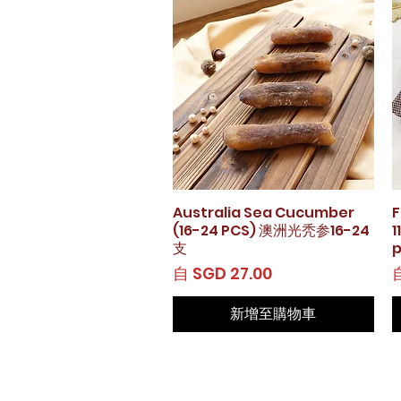
Australia Sea Cucumber
快速瀏覽
F
(16-24 PCS) 澳洲光秃参16-24
1
支
p
促銷價格
自
SGD 27.00
新增至購物車