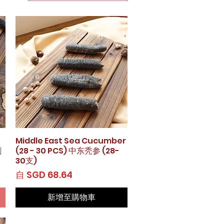
Middle East Sea Cucumber
快速瀏覽
刺
(28 - 30 PCS) 中东秃参 (28-
30支)
促銷價格
自
SGD 68.64
新增至購物車