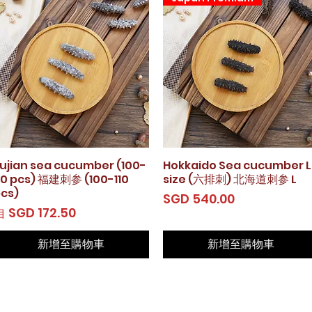
ujian sea cucumber (100-
快速瀏覽
Hokkaido Sea cucumber L
快速瀏覽
10 pcs) 福建刺参 (100-110
size (六排刺) 北海道刺参 L
cs)
價格
SGD 540.00
促銷價格
自
SGD 172.50
新增至購物車
新增至購物車