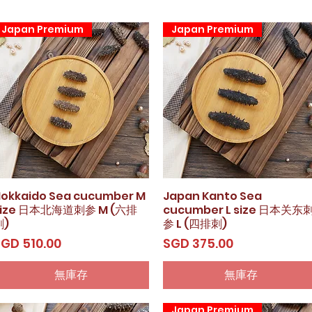
Japan Premium
Japan Premium
okkaido Sea cucumber M
快速瀏覽
Japan Kanto Sea
快速瀏覽
size 日本北海道刺参 M (六排
cucumber L size 日本关东
刺)
参 L (四排刺)
價格
價格
GD 510.00
SGD 375.00
無庫存
無庫存
Japan Premium